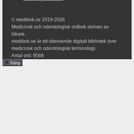
© medibok.se 2019-2026
Medicinsk och odontologisk ordbok skriven av
läkare.
medibok.se är ett oberoende digitalt bibliotek över
medicinsk och odontologisk terminologi.
Antal ord: 9568
Stäng