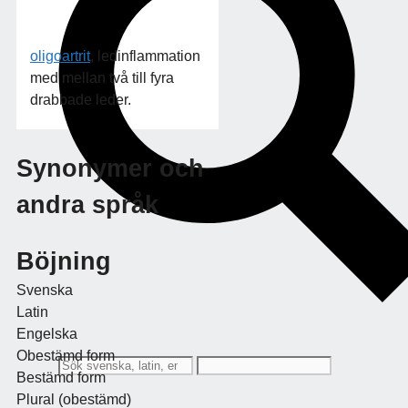
oligoartrit
, ledinflammation
med mellan två till fyra
drabbade leder.
Synonymer och
andra språk
Böjning
Svenska
Latin
Engelska
Obestämd form
Bestämd form
Plural (obestämd)