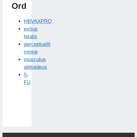
Ord
HBVAXPRO
exitus
letalis
perceptuellt
minne
musculus
deltoideus
5-
FU