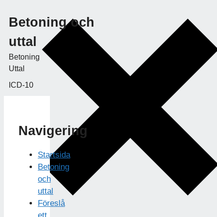
Betoning och
uttal
Betoning
Uttal
ICD-10
Navigering
Startsida
Betoning
och
uttal
Föreslå
ett