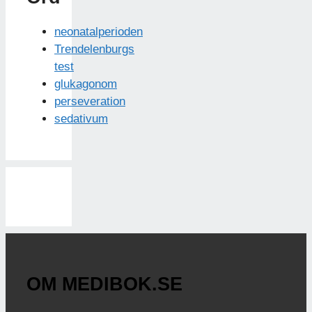
neonatalperioden
Trendelenburgs
test
glukagonom
perseveration
sedativum
OM MEDIBOK.SE