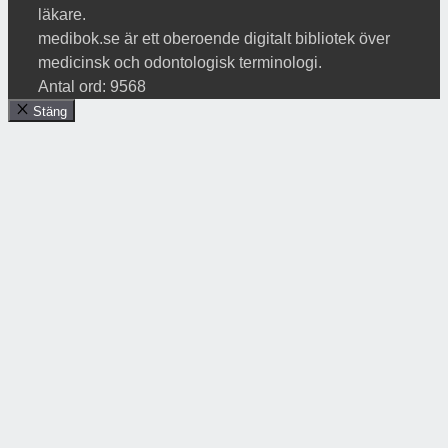
läkare.
medibok.se är ett oberoende digitalt bibliotek över
medicinsk och odontologisk terminologi.
Antal ord: 9568
Stäng