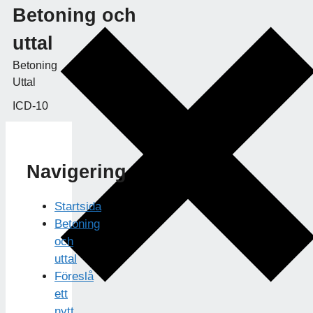
Betoning och
uttal
Betoning
Uttal
ICD-10
Navigering
Startsida
Betoning
och
uttal
Föreslå
ett
nytt