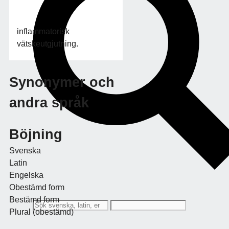
inflammatorisk
vätskeutgjutning.
Synonymer och
andra språk
Böjning
Svenska
Latin
Engelska
Obestämd form
Bestämd form
Plural (obestämd)