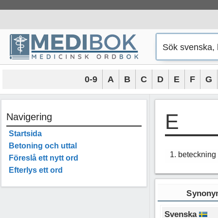
Hoppa
till
innehåll
0-9
A
B
C
D
E
F
G
E
Navigering
Startsida
Betoning och uttal
1. beteckning 
Föreslå ett nytt ord
Efterlys ett ord
Synonym
Svenska