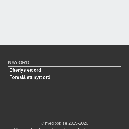
NYA ORD
Efterlys ett ord
Föreslå ett nytt ord
© medibok.se 2019-2026