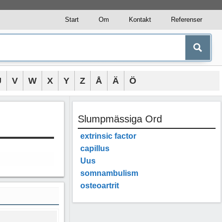
Start
Om
Kontakt
Referenser
U
V
W
X
Y
Z
Å
Ä
Ö
Slumpmässiga Ord
extrinsic factor
capillus
Uus
somnambulism
osteoartrit