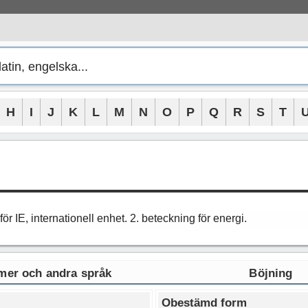
H
I
J
K
L
M
N
O
P
Q
R
S
T
för IE, internationell enhet. 2. beteckning för energi.
er och andra språk
Böjning
Obestämd form