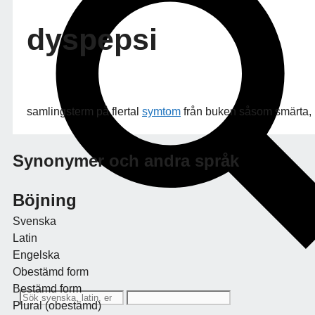
dyspepsi
samlingsterm på flertal
symtom
från buken såsom smärta,
Synonymer och andra språk
Böjning
Svenska
Latin
Engelska
Obestämd form
Bestämd form
Plural (obestämd)