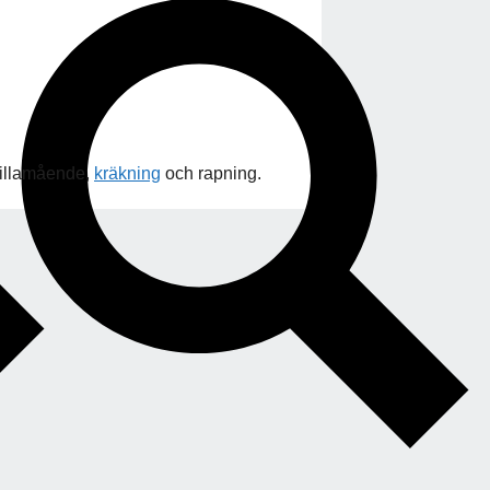
 illamående,
kräkning
och rapning.