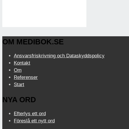
OM MEDIBOK.SE
Ansvarsfriskrivning och Dataskyddspolicy
Kontakt
Om
Referenser
Start
NYA ORD
Efterlys ett ord
Föreslå ett nytt ord