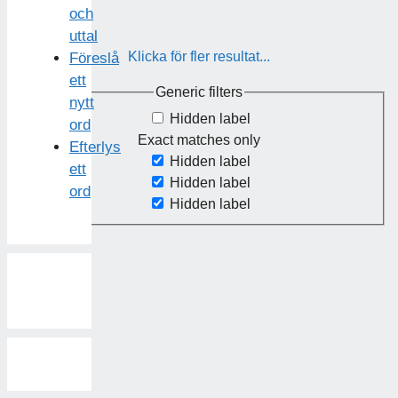
och
uttal
Klicka för fler resultat...
Föreslå
ett
Generic filters
nytt
Hidden label
ord
Exact matches only
Efterlys
Hidden label
ett
Hidden label
ord
Hidden label