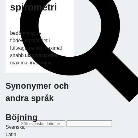
spirometri
bedömning av
flödesmotståndet i
luftvägarna vid maximal
snabb utandning efter
maximal inandning.
Synonymer och
andra språk
Böjning
Svenska
Latin