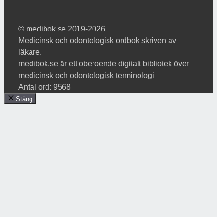
© medibok.se 2019-2026
Medicinsk och odontologisk ordbok skriven av
läkare.
medibok.se är ett oberoende digitalt bibliotek över
medicinsk och odontologisk terminologi.
Antal ord: 9568
Stäng