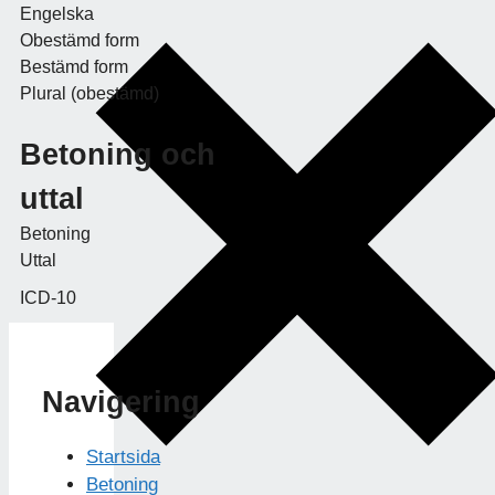
Engelska
Obestämd form
Bestämd form
Plural (obestämd)
Betoning och
uttal
Betoning
Uttal
ICD-10
Navigering
Startsida
Betoning