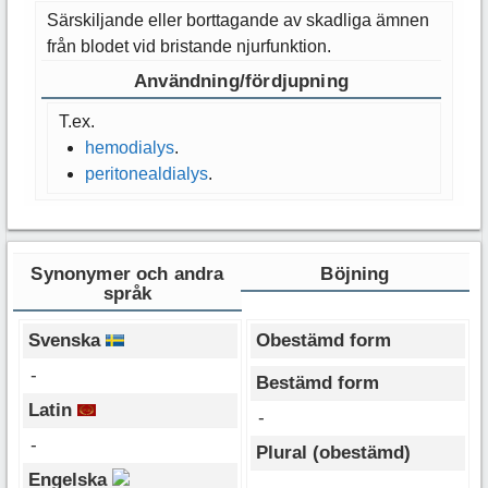
Särskiljande eller borttagande av skadliga ämnen
från blodet vid bristande njurfunktion.
Användning/fördjupning
T.ex.
hemodialys
.
peritonealdialys
.
Synonymer och andra
Böjning
språk
Svenska
Obestämd form
-
Bestämd form
Latin
-
-
Plural (obestämd)
Engelska
-