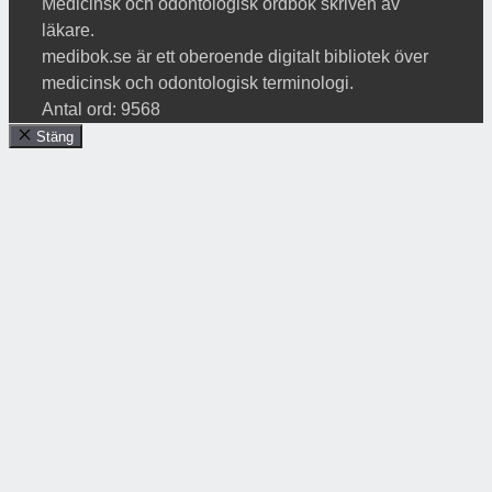
Medicinsk och odontologisk ordbok skriven av
läkare.
medibok.se är ett oberoende digitalt bibliotek över
medicinsk och odontologisk terminologi.
Antal ord: 9568
Stäng