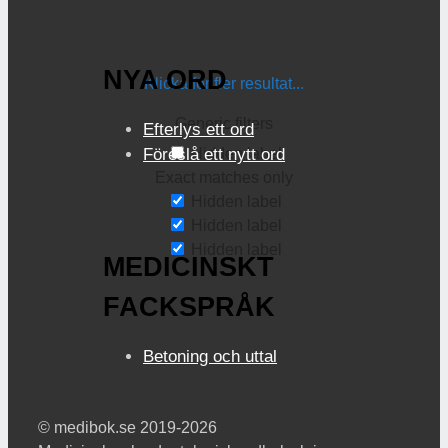
NYA ORD
Klicka för fler resultat...
Generic filters
Efterlys ett ord
Hidden label
Föreslå ett nytt ord
Exact matches only
Hidden label
Hidden label
Hidden label
MEDICINSKT
FACKSPRÅK
Betoning och uttal
© medibok.se 2019-2026