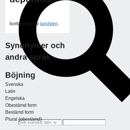
borttagning av
tandsten
.
Synonymer och
andra språk
Böjning
Svenska
Latin
Engelska
Obestämd form
Bestämd form
Plural (obestämd)