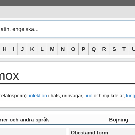
H
I
J
K
L
M
N
O
P
Q
R
S
T
mox
cefalosporin):
infektion
i hals, urinvägar,
hud
och mjukdelar,
lun
er och andra språk
Böjning
Obestämd form