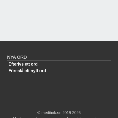
NYA ORD
Efterlys ett ord
Föreslå ett nytt ord
© medibok.se 2019-2026