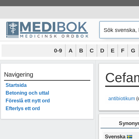
Hoppa
till
innehåll
0-9
A
B
C
D
E
F
G
Cefa
Navigering
Startsida
Betoning och uttal
antibiotikum
(
Föreslå ett nytt ord
Efterlys ett ord
Synonym
Svenska