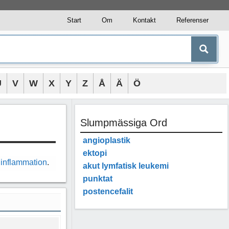
Start
Om
Kontakt
Referenser
U
V
W
X
Y
Z
Å
Ä
Ö
Slumpmässiga Ord
angioplastik
ektopi
ginflammation
.
akut lymfatisk leukemi
punktat
postencefalit