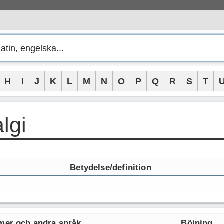
H
I
J
K
L
M
N
O
P
Q
R
S
T
lgi
Betydelse/definition
er och andra språk
Böjning