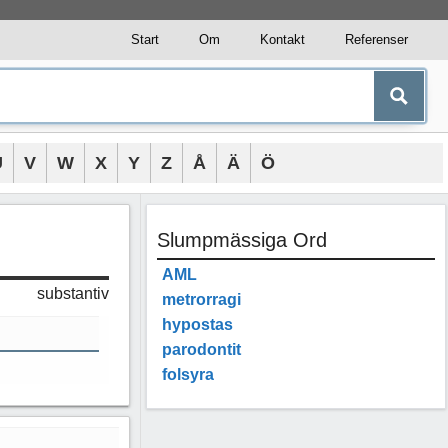
Start
Om
Kontakt
Referenser
U
V
W
X
Y
Z
Å
Ä
Ö
Slumpmässiga Ord
AML
substantiv
metrorragi
hypostas
parodontit
folsyra