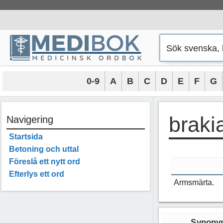
Hoppa
till
innehåll
0-9
A
B
C
D
E
F
G
brakia
Navigering
Startsida
Betoning och uttal
Föreslå ett nytt ord
Efterlys ett ord
Armsmärta.
Synonym