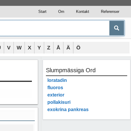
Start
Om
Kontakt
Referenser
U
V
W
X
Y
Z
Å
Ä
Ö
Slumpmässiga Ord
loratadin
fluoros
exterior
pollakisuri
exokrina pankreas