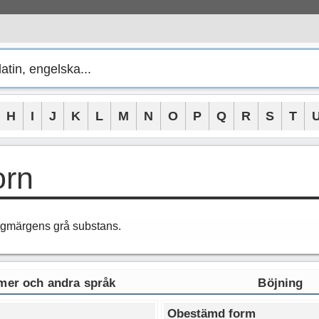
H
I
J
K
L
M
N
O
P
Q
R
S
T
orn
yggmärgens grå substans.
er och andra språk
Böjning
Obestämd form