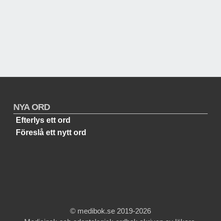
NYA ORD
Efterlys ett ord
Föreslå ett nytt ord
© medibok.se 2019-2026