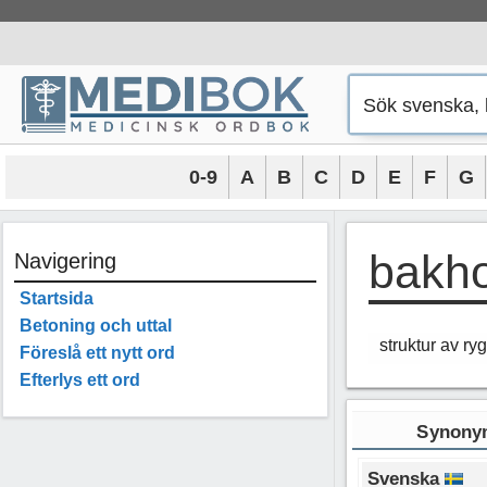
Hoppa
till
innehåll
0-9
A
B
C
D
E
F
G
bakh
Navigering
Startsida
Betoning och uttal
struktur av r
Föreslå ett nytt ord
Efterlys ett ord
Synonym
Svenska