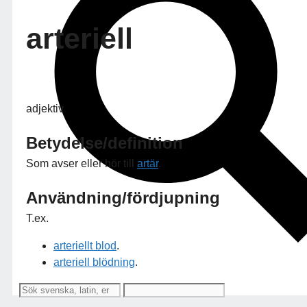
arteriell
adjektiv
Betydelse/definition
Som avser eller hör till
artär
.
Användning/fördjupning
T.ex.
arteriellt blod
.
arteriell blödning
.