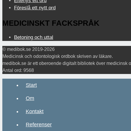
Efterlys ett ord
Föreslå ett nytt ord
MEDICINSKT FACKSPRÅK
Betoning och uttal
© medibok.se 2019-2026
Medicinsk och odontologisk ordbok skriven av läkare.
medibok.se är ett oberoende digitalt bibliotek över medicinsk 
Antal ord: 9568
Start
Om
Kontakt
Referenser