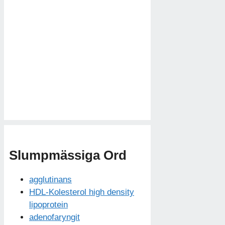
Slumpmässiga Ord
agglutinans
HDL-Kolesterol high density
lipoprotein
adenofaryngit