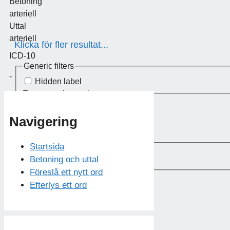
Betoning
arteriẹll
Uttal
arteriẹll
Klicka för fler resultat...
ICD-10
Generic filters
-
Hidden label
Exact matches only
Hidden label
Hidden label
Navigering
Hidden label
Startsida
Betoning och uttal
Föreslå ett nytt ord
Efterlys ett ord