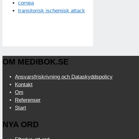
cornea
transitorisk ischemisk attack
OM MEDIBOK.SE
Ansvarsfriskrivning och Dataskyddspolicy
Kontakt
Om
Referenser
Start
NYA ORD