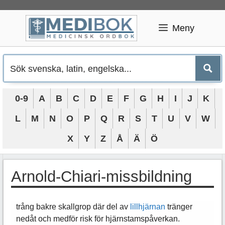
Hoppa
till
Meny
innehåll
0-9
A
B
C
D
E
F
G
H
I
J
K
L
M
N
O
P
Q
R
S
T
U
V
W
X
Y
Z
Å
Ä
Ö
Arnold-Chiari-missbildning
trång bakre skallgrop där del av
lillhjärnan
tränger
nedåt och medför risk för hjärnstamspåverkan.