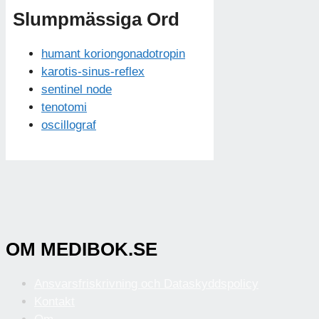
Slumpmässiga Ord
humant koriongonadotropin
karotis-sinus-reflex
sentinel node
tenotomi
oscillograf
OM MEDIBOK.SE
Ansvarsfriskrivning och Dataskyddspolicy
Kontakt