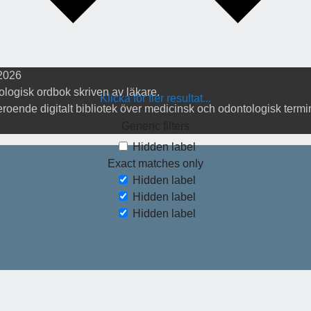
2026
logisk ordbok skriven av läkare.
Klicka för fler resultat...
roende digitalt bibliotek över medicinsk och odontologisk termi
Generic filters
Hidden label
Exact matches only
Hidden label
Hidden label
Hidden label