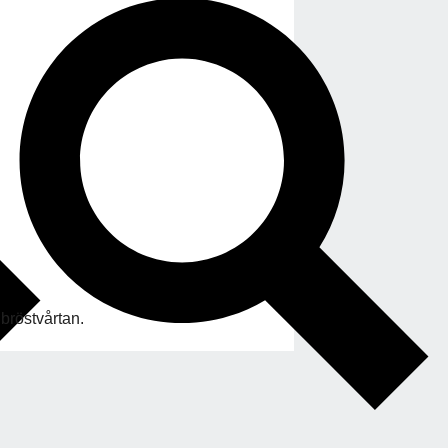
bröstvårtan.