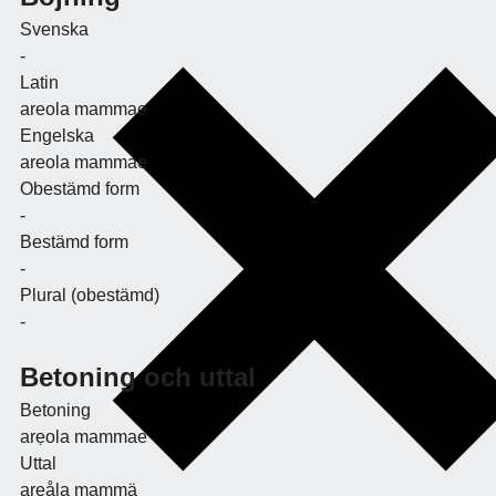
Svenska
-
Latin
areola mammae
Engelska
areola mammae
Obestämd form
-
Bestämd form
-
Plural (obestämd)
-
Betoning och uttal
Betoning
arẹola mammae
Uttal
arẹåla mammä