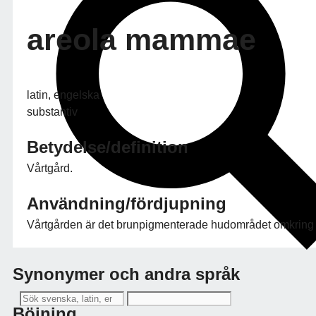
areola mammae
latin, engelska
substantiv
Betydelse/definition
Vårtgård.
Användning/fördjupning
Vårtgården är det brunpigmenterade hudområdet omkring 
Synonymer och andra språk
Böjning