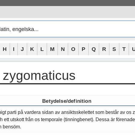
H
I
J
K
L
M
N
O
P
Q
R
S
T
 zygomaticus
Betydelse/definition
gt parti på vardera sidan av ansiktsskelettet som består av os
h ett utskott från os temporale (tinningbenet). Dessa är förenad
en bensöm.