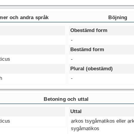
er och andra språk
Böjning
Obestämd form
-
Bestämd form
ticus
-
Plural (obestämd)
h
-
Betoning och uttal
Uttal
ticus
ạrkos tsygåmạtikos eller ạr
sygåmạtikos