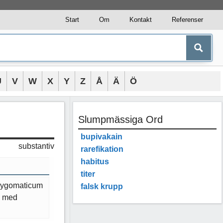
Start
Om
Kontakt
Referenser
U
V
W
X
Y
Z
Å
Ä
Ö
Slumpmässiga Ord
bupivakain
substantiv
rarefikation
habitus
titer
 zygomaticum
falsk krupp
e med