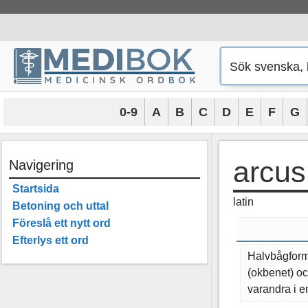
Hoppa
till
innehåll
0-9
A
B
C
D
E
F
G
arcus
Navigering
Startsida
latin
Betoning och uttal
Föreslå ett nytt ord
Efterlys ett ord
Halvbågformi
(okbenet) oc
varandra i 