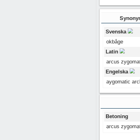
Synonym
Svenska
okbåge
Latin
arcus zygoma
Engelska
aygomatic arc
Betoning
ạrcus zygomạ