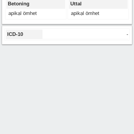
Betoning
Uttal
apikạl ömhet
apikạl ömhet
ICD-10
-