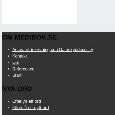
OM MEDIBOK.SE
Ansvarsfriskrivning och Dataskyddspolicy
Kontakt
Om
Referenser
Start
NYA ORD
Efterlys ett ord
Föreslå ett nytt ord