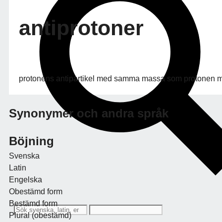
antiprotoner
protonens antipartikel med samma massa som protonen m
Synonymer och andra språk
Böjning
Svenska
Latin
Engelska
Obestämd form
Bestämd form
Plural (obestämd)