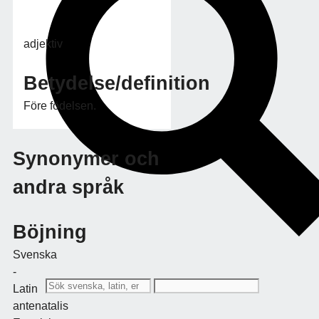
adjektiv
Betydelse/definition
Före födelsen.
Synonymer och
andra språk
Böjning
Svenska
-
Latin
antenatalis