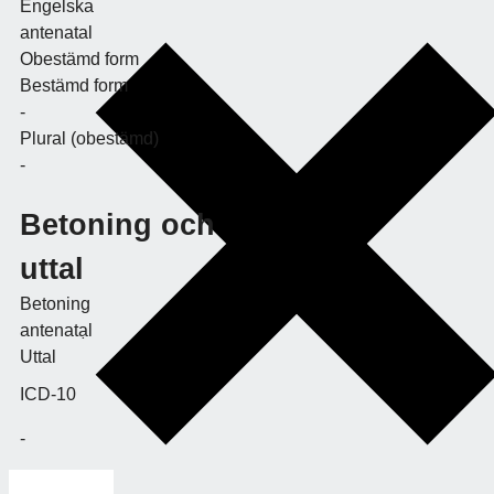
Engelska
antenatal
Obestämd form
Bestämd form
-
Plural (obestämd)
-
Betoning och
uttal
Betoning
antenatạl
Uttal
ICD-10
-