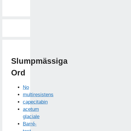
Slumpmässiga
Ord
No
multiresistens
capecitabin
acetum
glaciale
Barré-