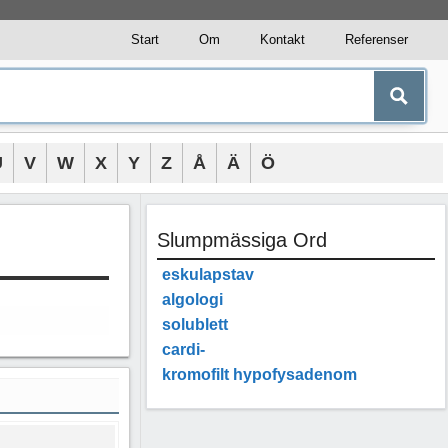
Start
Om
Kontakt
Referenser
U
V
W
X
Y
Z
Å
Ä
Ö
Slumpmässiga Ord
eskulapstav
algologi
solublett
cardi-
kromofilt hypofysadenom