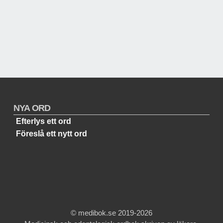
NYA ORD
Efterlys ett ord
Föreslå ett nytt ord
© medibok.se 2019-2026