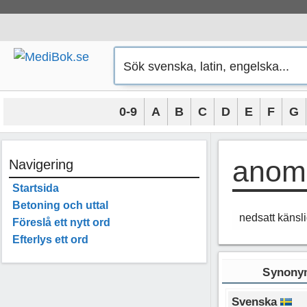
Hoppa
till
innehåll
0-9
A
B
C
D
E
F
G
anom
Navigering
Startsida
Betoning och uttal
nedsatt känsli
Föreslå ett nytt ord
Efterlys ett ord
Synonym
Svenska