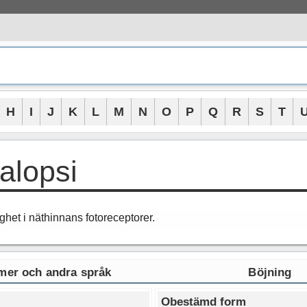
H
I
J
K
L
M
N
O
P
Q
R
S
T
alopsi
ghet i näthinnans fotoreceptorer.
er och andra språk
Böjning
Obestämd form