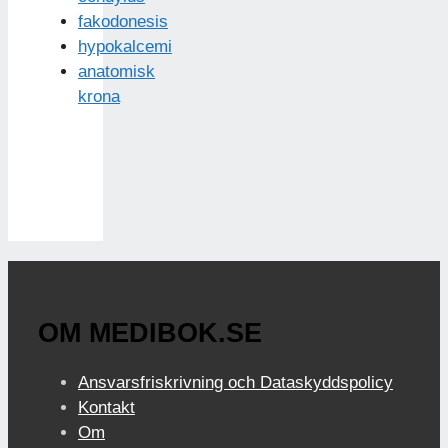
fakodonesis
hypokalcemi
anatomisk
krona
OM MEDIBOK.SE
Ansvarsfriskrivning och Dataskyddspolicy
Kontakt
Om