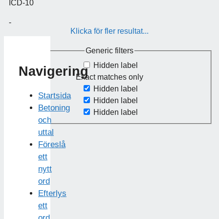
ICD-10
-
Klicka för fler resultat...
Generic filters
Hidden label
Navigering
Exact matches only
Hidden label
Startsida
Hidden label
Betoning
Hidden label
och
uttal
Föreslå
ett
nytt
ord
Efterlys
ett
ord