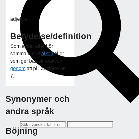
adjektiv
Betydelse/definition
Som avser eller hör
samman med
alkali
eller
som ger basisk reaktion
genom
att pH är större än
7.
Synonymer och
andra språk
Böjning