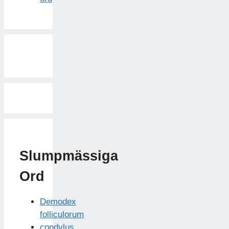
Slumpmässiga
Ord
Demodex
folliculorum
condylus