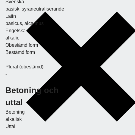
Svenska
basisk, syraneutraliserande
Latin
basicus, alcalinus
Engelska
alkalic
Obestämd form
Bestämd form
-
Plural (obestämd)
-
Betoning och
uttal
Betoning
alkạlisk
Uttal