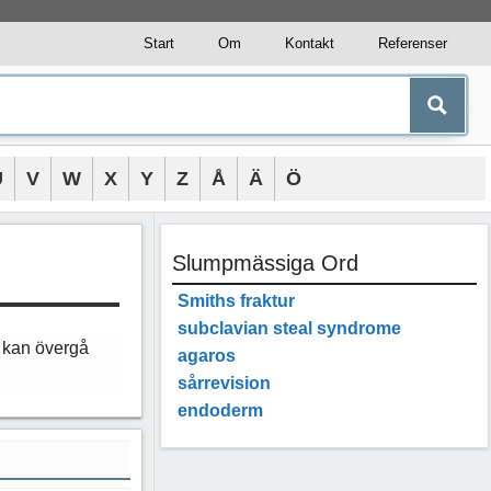
Start
Om
Kontakt
Referenser
U
V
W
X
Y
Z
Å
Ä
Ö
Slumpmässiga Ord
Smiths fraktur
subclavian steal syndrome
, kan övergå
agaros
sårrevision
endoderm