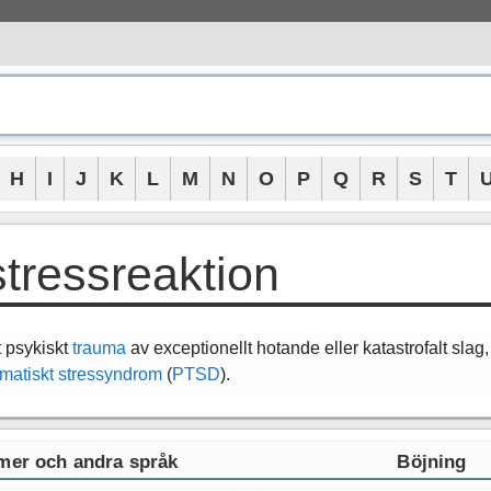
H
I
J
K
L
M
N
O
P
Q
R
S
T
stressreaktion
t psykiskt
trauma
av exceptionellt hotande eller katastrofalt slag
umatiskt stressyndrom
(
PTSD
).
er och andra språk
Böjning