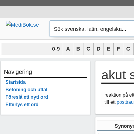
Hoppa
till
innehåll
0-9
A
B
C
D
E
F
G
akut 
Navigering
Startsida
Betoning och uttal
reaktion på et
Föreslå ett nytt ord
till ett
posttra
Efterlys ett ord
Synonym