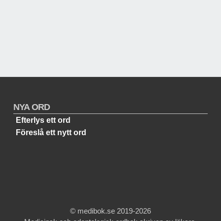
NYA ORD
Efterlys ett ord
Föreslå ett nytt ord
© medibok.se 2019-2026