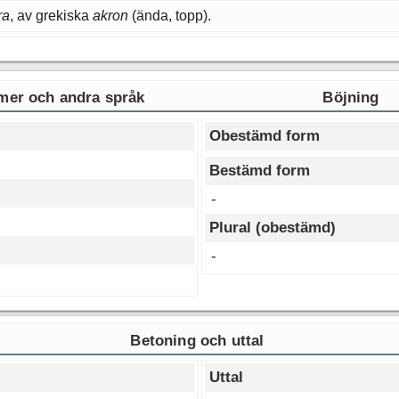
ra
, av grekiska
akron
(ända, topp).
er och andra språk
Böjning
Obestämd form
Bestämd form
-
Plural (obestämd)
-
Betoning och uttal
Uttal