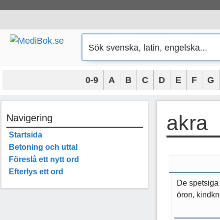
Hoppa
till
innehåll
0-9
A
B
C
D
E
F
G
akra
Navigering
Startsida
Betoning och uttal
Föreslå ett nytt ord
Efterlys ett ord
De spetsiga 
öron, kindkno