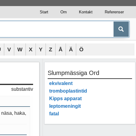
Start
Om
Kontakt
Referenser
U
V
W
X
Y
Z
Å
Ä
Ö
Slumpmässiga Ord
ekvivalent
substantiv
tromboplastintid
Kipps apparat
leptomeningit
. näsa, haka,
fatal