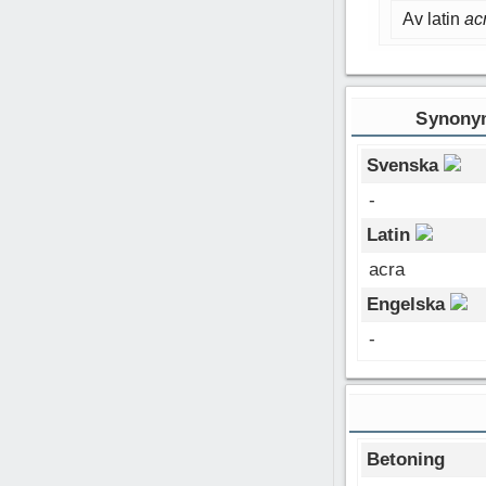
Av latin
ac
Synonym
Svenska
-
Latin
acra
Engelska
-
Betoning