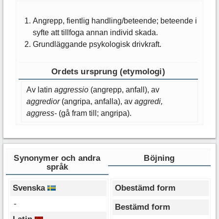
Angrepp, fientlig handling/beteende; beteende i
syfte att tillfoga annan individ skada.
Grundläggande psykologisk drivkraft.
Ordets ursprung (etymologi)
Av latin
aggressio
(angrepp, anfall), av
aggredior
(angripa, anfalla), av
aggredi,
aggress-
(gå fram till; angripa).
Synonymer och andra
Böjning
språk
Svenska
Obestämd form
-
Bestämd form