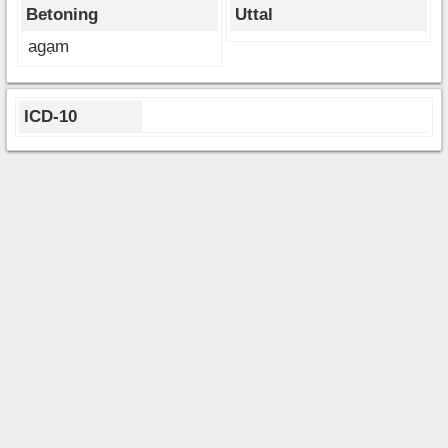
Betoning
Uttal
agạm
ICD-10