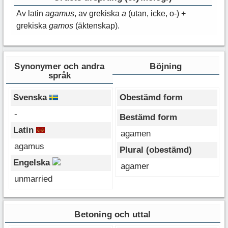
Av latin
agamus
, av grekiska
a
(utan, icke, o-) +
grekiska
gamos
(äktenskap).
Synonymer och andra
Böjning
språk
Svenska
Obestämd form
-
Bestämd form
Latin
agamen
agamus
Plural (obestämd)
Engelska
agamer
unmarried
Betoning och uttal