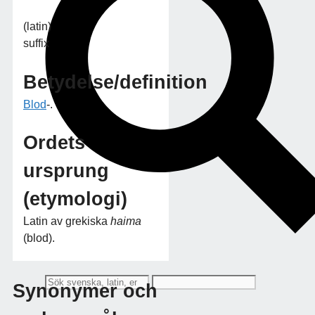
(latin)
suffix
Betydelse/definition
Blod
-.
Ordets
ursprung
(etymologi)
Latin av grekiska
haima
(blod).
Synonymer och