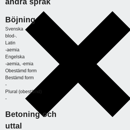
andra språk
Böjning
Svenska
blod-.
Latin
-aemia
Engelska
-aemia, -emia
Obestämd form
Bestämd form
-
Plural (obestämd)
-
Betoning och
uttal