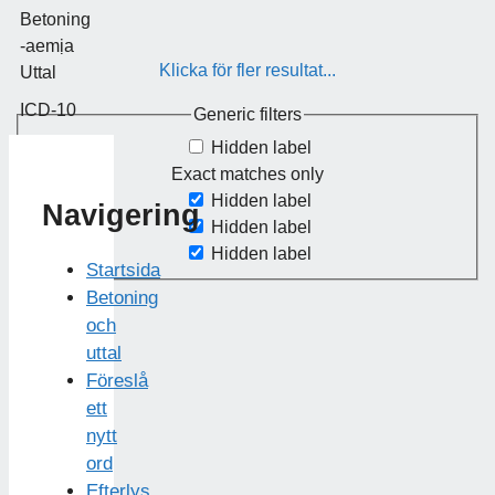
Betoning
-aemịa
Klicka för fler resultat...
Uttal
ICD-10
Generic filters
Hidden label
Exact matches only
Hidden label
Navigering
Hidden label
Hidden label
Startsida
Betoning
och
uttal
Föreslå
ett
nytt
ord
Efterlys