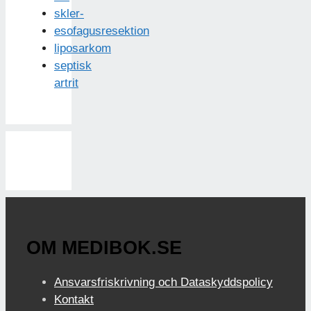
skler-
esofagusresektion
liposarkom
septisk
artrit
OM MEDIBOK.SE
Ansvarsfriskrivning och Dataskyddspolicy
Kontakt