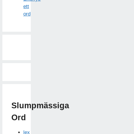
ett
ord
Slumpmässiga
Ord
lex