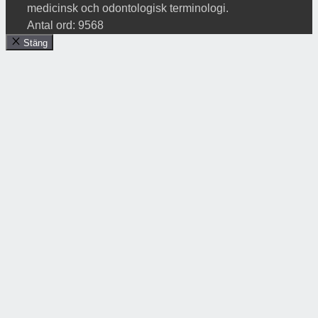
medicinsk och odontologisk terminologi.
Antal ord: 9568
Stäng