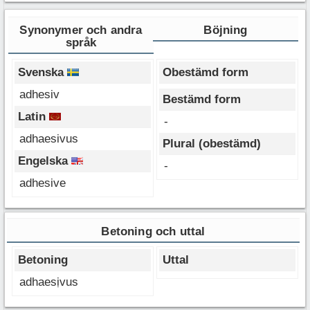
Synonymer och andra
Böjning
språk
Svenska
Obestämd form
adhesiv
Bestämd form
Latin
-
adhaesivus
Plural (obestämd)
Engelska
-
adhesive
Betoning och uttal
Betoning
Uttal
adhaesịvus