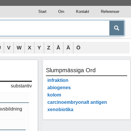
Start
Om
Kontakt
Referenser
U
V
W
X
Y
Z
Å
Ä
Ö
Slumpmässiga Ord
infraktion
substantiv
abiogenes
kolom
carcinoembryonalt antigen
vävsbildning
xenobiotika