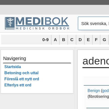
Hoppa
till
innehåll
0-9
A
B
C
D
E
F
G
aden
Navigering
Startsida
Betoning och uttal
Föreslå ett nytt ord
Efterlys ett ord
Benign
(
god
(fibrotisering