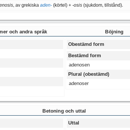
enosis
, av grekiska
aden-
(körtel) +
-osis
(sjukdom, tillstånd).
er och andra språk
Böjning
Obestämd form
Bestämd form
adenosen
Plural (obestämd)
adenoser
Betoning och uttal
Uttal