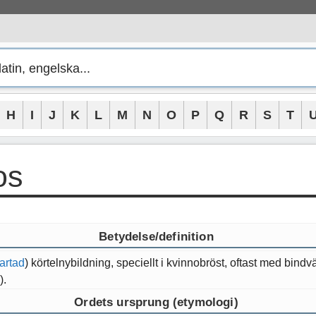
H
I
J
K
L
M
N
O
P
Q
R
S
T
os
Betydelse/definition
artad
) körtelnybildning, speciellt i kvinnobröst, oftast med bind
).
Ordets ursprung (etymologi)