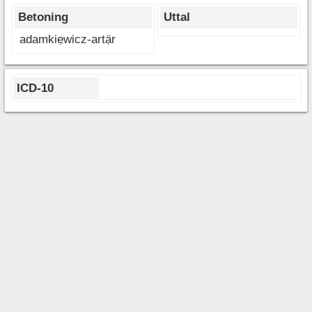
Betoning
Uttal
adamkiẹwicz-artạ̈r
ICD-10