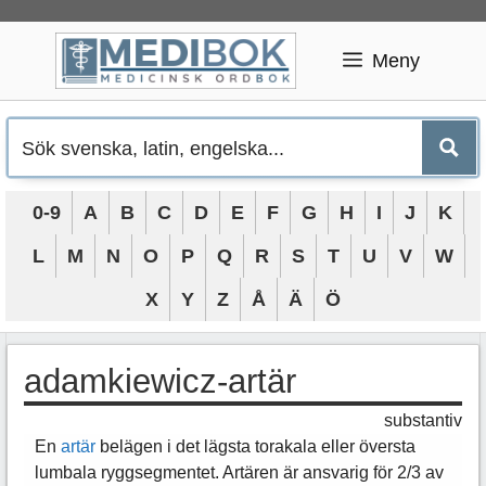
Hoppa
till
Meny
innehåll
0-9
A
B
C
D
E
F
G
H
I
J
K
L
M
N
O
P
Q
R
S
T
U
V
W
X
Y
Z
Å
Ä
Ö
adamkiewicz-artär
substantiv
En
artär
belägen i det lägsta torakala eller översta
lumbala ryggsegmentet. Artären är ansvarig för 2/3 av