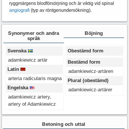
ryggmärgens blodförsörjning och är viktig vid spinal
angiografi
(typ av röntgenundersökning).
Synonymer och andra
Böjning
språk
Svenska
Obestämd form
adamkiewicz artär
Bestämd form
Latin
adamkiewicz-artären
arteria radicularis magna
Plural (obestämd)
Engelska
adamkiewicz-artärer
adamkiewicz artery,
artery of Adamkiewicz
Betoning och uttal