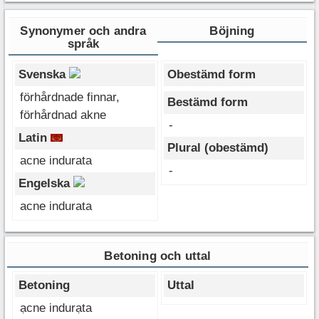
Synonymer och andra
Böjning
språk
Svenska
Obestämd form
förhårdnade finnar,
Bestämd form
förhårdnad akne
-
Latin
Plural (obestämd)
acne indurata
-
Engelska
acne indurata
Betoning och uttal
Betoning
Uttal
ạcne indurạta