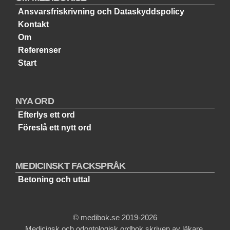
Ansvarsfriskrivning och Dataskyddspolicy
Kontakt
Om
Referenser
Start
NYA ORD
Efterlys ett ord
Föreslå ett nytt ord
MEDICINSKT FACKSPRÅK
Betoning och uttal
© medibok.se 2019-2026
Medicinsk och odontologisk ordbok skriven av läkare.