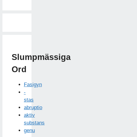
Slumpmässiga
Ord
Fasigyn
-
stas
abruptio
aktiv
substans
genu