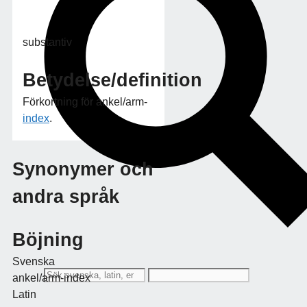
substantiv
Betydelse/definition
Förkortning för ankel/arm-
index
.
Synonymer och
andra språk
Böjning
Svenska
ankel/arm-index
Latin