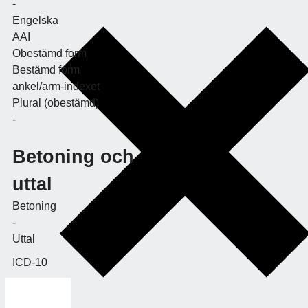
-
Engelska
AAI
Obestämd form
Bestämd form
ankel/arm-indexet
Plural (obestämd)
-
Betoning och
uttal
Betoning
-
Uttal
ICD-10