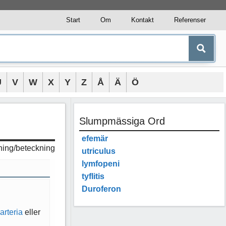
Start
Om
Kontakt
Referenser
U
V
W
X
Y
Z
Å
Ä
Ö
Slumpmässiga Ord
efemär
tning/beteckning
utriculus
lymfopeni
tyflitis
Duroferon
arteria
eller