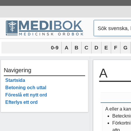
Hoppa
till
innehåll
0-9
A
B
C
D
E
F
G
A
Navigering
Startsida
Betoning och uttal
Föreslå ett nytt ord
Efterlys ett ord
A eller a kan
Beteckni
Förkortn
atto.