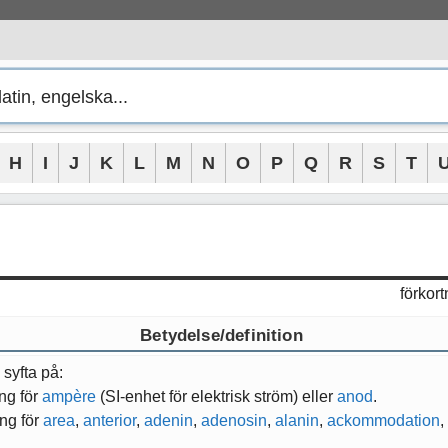
H
I
J
K
L
M
N
O
P
Q
R
S
T
förkor
Betydelse/definition
 syfta på:
ng för
ampère
(SI-enhet för elektrisk ström) eller
anod
.
ing för
area
,
anterior
,
adenin
,
adenosin
,
alanin
,
ackommodation
,