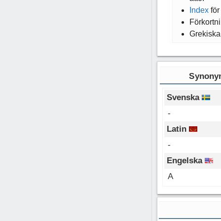
Index
fö
Förkortn
Grekiska
Synonym
Svenska
-
Latin
-
Engelska
A