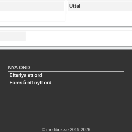
Uttal
NYA ORD
Efterlys ett ord
Föreslå ett nytt ord
© medibok.se 2019-2026