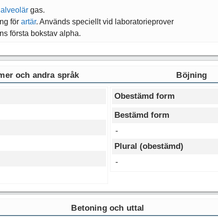
r
alveolär
gas.
ing för
artär
. Används speciellt vid laboratorieprover
ns första bokstav alpha.
er och andra språk
Böjning
Obestämd form
Bestämd form
-
Plural (obestämd)
-
Betoning och uttal